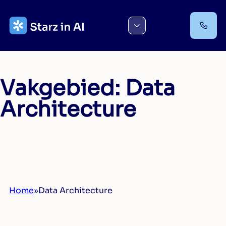
Ga
naar
de
inhoud
Vakgebied:
Data
Architecture
Home
»
Data Architecture