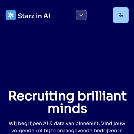
Ga
naar
de
inhoud
Recruiting brilliant
minds
Wij begrijpen AI & data van binnenuit. Vind jouw
volgende rol bij toonaangevende bedrijven in