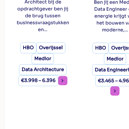
Architect bij de
Ben jij een Me
opdrachtgever ben jij
Data Engineer 
de brug tussen
energie krijgt 
businessvraagstukken
het bouwen v
en…
moderne,…
HBO
Overijssel
HBO
Overijs
Medior
Medior
Data Architecture
Data Engineer
€3.998 – 6.396
€3.465 – 4.9