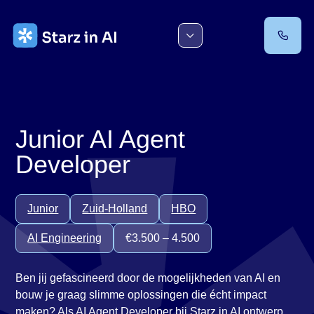
Ga
naar
de
inhoud
Junior AI Agent
Developer
Junior
Zuid-Holland
HBO
AI Engineering
€3.500 – 4.500
Ben jij gefascineerd door de mogelijkheden van AI en
bouw je graag slimme oplossingen die écht impact
maken? Als AI Agent Developer bij Starz in AI ontwerp