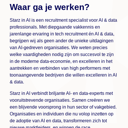
Waar ga je werken?
Starz in AI is een recruitment specialist voor AI & data
professionals. Met diepgaande vakkennis en
jarenlange ervaring in tech recruitment én AI & data,
begrijpen wij als geen ander de unieke uitdagingen
van AI-gedreven organisaties. We weten precies
welke vaardigheden nodig zijn om succesvol te zijn
in de moderne data-economie, en excelleren in het
aantrekken en verbinden van high performers met
toonaangevende bedrijven die willen excelleren in AI
& data.
Starz in AI verbindt briljante AI- en data-experts met
vooruitstrevende organisaties. Samen creëren we
een blijvende voorsprong in hun sector of vakgebied.
Organisaties en individuen die nu volop inzetten op
de adoptie van AI en data, transformeren zich tot
nieuwe marktleiders, en winnen de race.