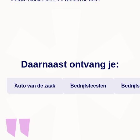
Daarnaast ontvang je:
Auto van de zaak
Bedrijfsfeesten
Bedrijf