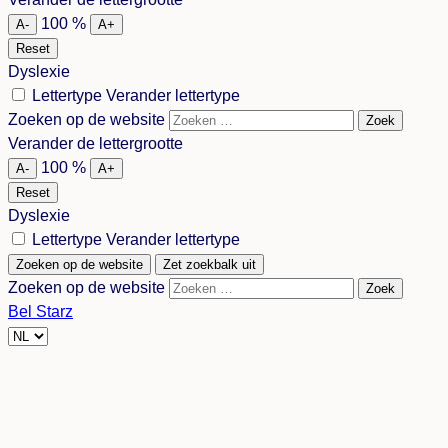
language
100
%
A-
A+
Reset
Dyslexie
Lettertype
Verander lettertype
Zoeken op de website
Zoek
Verander de lettergrootte
100
%
A-
A+
Reset
Dyslexie
Lettertype
Verander lettertype
Zoeken op de website
Zet zoekbalk uit
Zoeken op de website
Zoek
Bel Starz
Choose
a
language