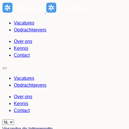
Ga
naar
de
Vacatures
inhoud
Opdrachtgevers
Over ons
Kennis
Contact
Vacatures
Opdrachtgevers
Over ons
Kennis
Contact
Choose
a
Verander de lettergrootte