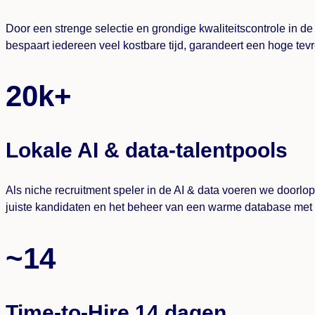
Door een strenge selectie en grondige kwaliteitscontrole in d
bespaart iedereen veel kostbare tijd, garandeert een hoge tevr
20k+
Lokale AI & data-talentpools
Als niche recruitment speler in de AI & data voeren we doorl
juiste kandidaten en het beheer van een warme database met 
~14
Time-to-Hire 14 dagen