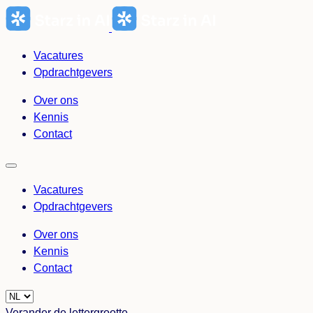
Ga
naar
de
Vacatures
inhoud
Opdrachtgevers
Over ons
Kennis
Contact
Vacatures
Opdrachtgevers
Over ons
Kennis
Contact
Choose
a
Verander de lettergrootte