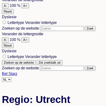
language
100
%
A-
A+
Reset
Dyslexie
Lettertype
Verander lettertype
Zoeken op de website
Zoek
Verander de lettergrootte
100
%
A-
A+
Reset
Dyslexie
Lettertype
Verander lettertype
Zoeken op de website
Zet zoekbalk uit
Zoeken op de website
Zoek
Bel Starz
Choose
a
language
Regio:
Utrecht