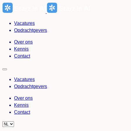
Ga
naar
de
Vacatures
inhoud
Opdrachtgevers
Over ons
Kennis
Contact
Vacatures
Opdrachtgevers
Over ons
Kennis
Contact
Choose
a