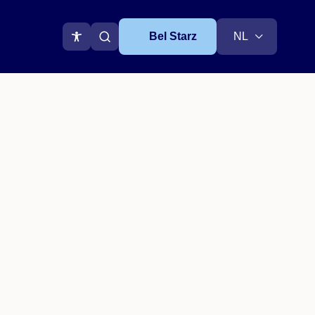
Choose
Bel Starz
a
Zoeken op de website
language