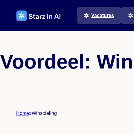
Ga
naar
Vacatures
de
inhoud
Voordeel:
Win
Home
»
Winstdeling